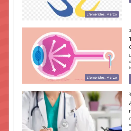
Efemérides: Marzo
L
d
i
Efemérides: Marzo
C
m
c