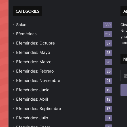
CATEGORIES
A
Salud
Cle
389
New
Efemérides
217
you
nee
Efemérides: Octubre
37
Efemérides: Mayo
28
N
Efemérides: Marzo
28
Efemérides: Febrero
25
Esc
tu
Efemérides: Noviembre
21
cor
Efemérides: Junio
19
ele
Efemérides: Abril
18
Efemérides: Septiembre
17
Efemérides: Julio
11