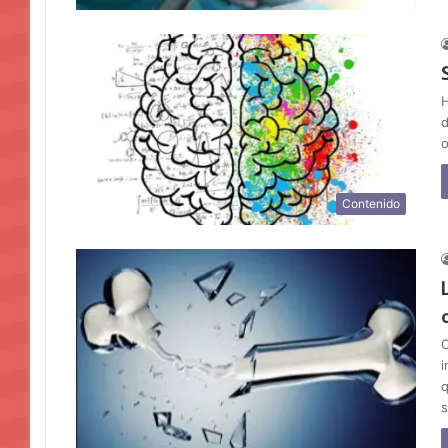
H
d
o
Contenido
c
O
i
q