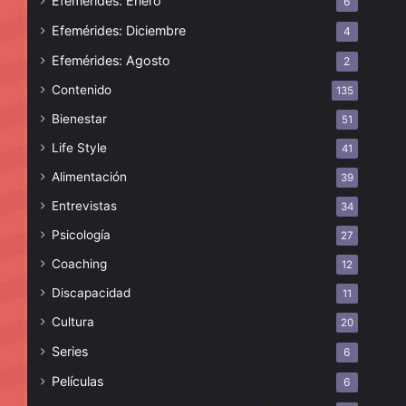
Efemérides: Enero
6
Efemérides: Diciembre
4
Efemérides: Agosto
2
Contenido
135
Bienestar
51
Life Style
41
Alimentación
39
Entrevistas
34
Psicología
27
Coaching
12
Discapacidad
11
Cultura
20
Series
6
Películas
6