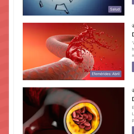
Salud
“
h
m
Efemérides: Abril
E
L