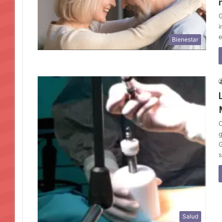
G
i
e
Bienestar
O
g
G
s
Salud