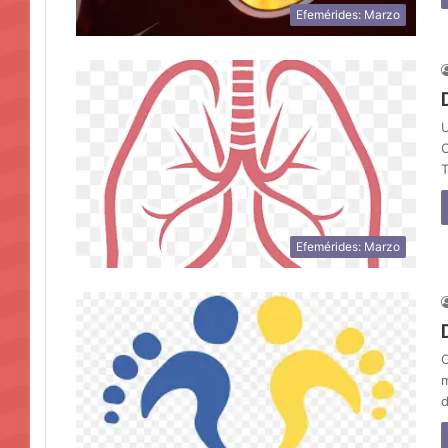
Efemérides: Marzo
U
C
T
Efemérides: Marzo
C
m