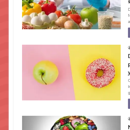
D
f
a
C
I
g