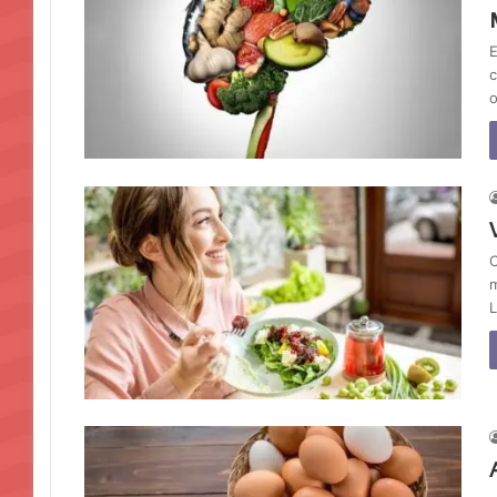
E
c
o
C
m
L