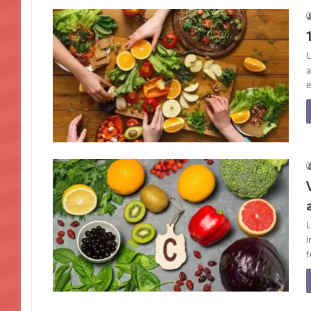
U
a
e
L
i
f