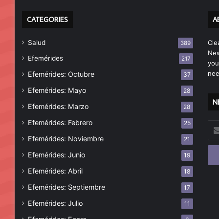
CATEGORIES
A
Salud
Cle
389
New
Efemérides
217
you
nee
Efemérides: Octubre
37
Efemérides: Mayo
28
N
Efemérides: Marzo
28
Efemérides: Febrero
25
Esc
tu
Efemérides: Noviembre
21
cor
Efemérides: Junio
19
ele
Efemérides: Abril
18
Efemérides: Septiembre
17
Efemérides: Julio
11