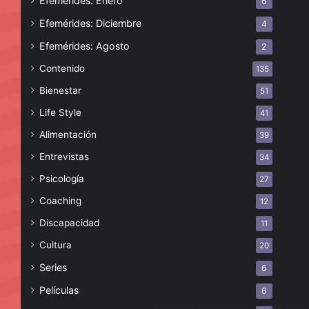
Efemérides: Enero
6
Efemérides: Diciembre
4
Efemérides: Agosto
2
Contenido
135
Bienestar
51
Life Style
41
Alimentación
39
Entrevistas
34
Psicología
27
Coaching
12
Discapacidad
11
Cultura
20
Series
6
Películas
6