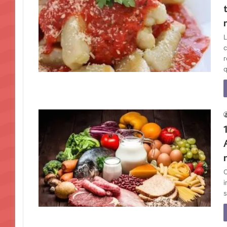
L
c
r
C
i
s