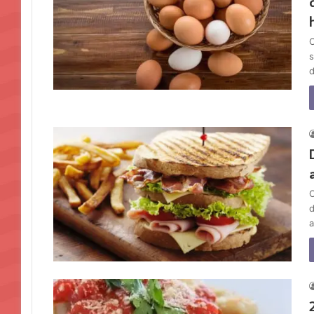
C
s
C
d