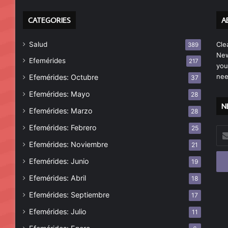
CATEGORIES
A
Salud
Cle
389
New
Efemérides
217
you
nee
Efemérides: Octubre
37
Efemérides: Mayo
28
N
Efemérides: Marzo
28
Efemérides: Febrero
25
Esc
tu
Efemérides: Noviembre
21
cor
Efemérides: Junio
19
ele
Efemérides: Abril
18
Efemérides: Septiembre
17
Efemérides: Julio
11