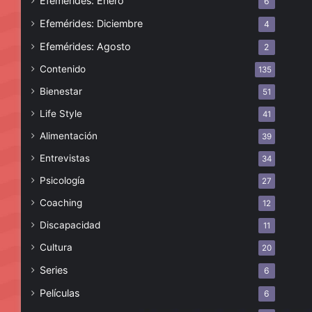
Efemérides: Enero
6
Efemérides: Diciembre
4
Efemérides: Agosto
2
Contenido
135
Bienestar
51
Life Style
41
Alimentación
39
Entrevistas
34
Psicología
27
Coaching
12
Discapacidad
11
Cultura
20
Series
6
Películas
6