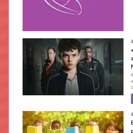
R
e
C