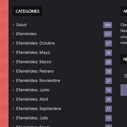
CATEGORIES
A
Salud
Cle
389
New
Efemérides
217
you
nee
Efemérides: Octubre
37
Efemérides: Mayo
28
N
Efemérides: Marzo
28
Efemérides: Febrero
25
Esc
tu
Efemérides: Noviembre
21
cor
Efemérides: Junio
19
ele
Efemérides: Abril
18
Efemérides: Septiembre
17
Efemérides: Julio
11