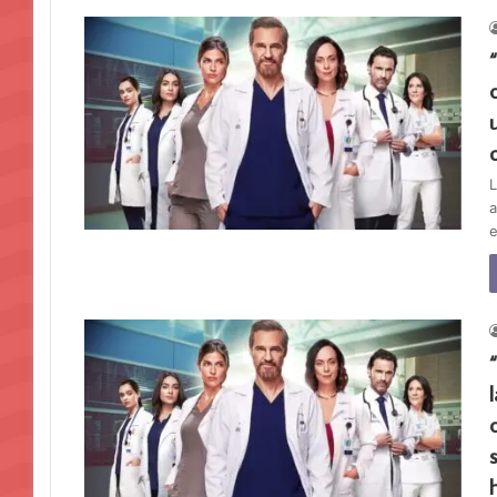
L
a
e