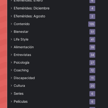
Efemérides: Enero
6
Efemérides: Diciembre
4
Efemérides: Agosto
2
Contenido
135
Bienestar
51
Life Style
41
Alimentación
39
Entrevistas
34
Psicología
27
Coaching
12
Discapacidad
11
Cultura
20
Series
6
Películas
6