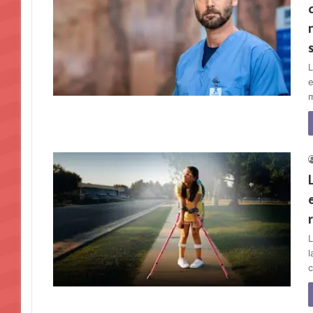
L
e
m
L
l