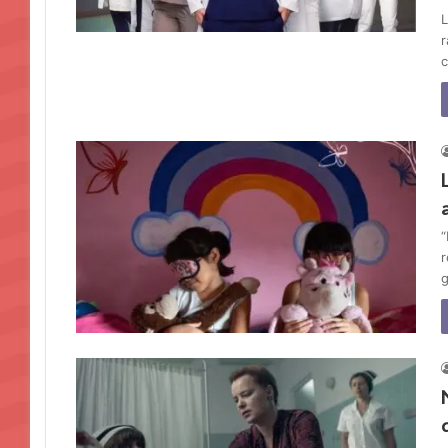
L
r
c
“
r
g