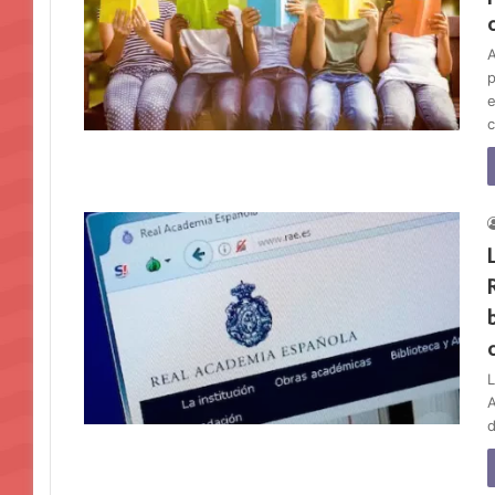
A
p
e
L
A