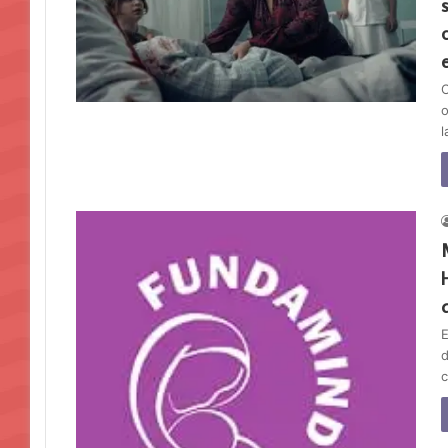
C
o
l
E
d
c