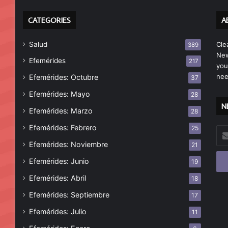
CATEGORIES
A
Salud
Cle
389
New
Efemérides
217
you
nee
Efemérides: Octubre
37
Efemérides: Mayo
28
N
Efemérides: Marzo
28
Efemérides: Febrero
25
Esc
tu
Efemérides: Noviembre
21
cor
Efemérides: Junio
19
ele
Efemérides: Abril
18
Efemérides: Septiembre
17
Efemérides: Julio
11