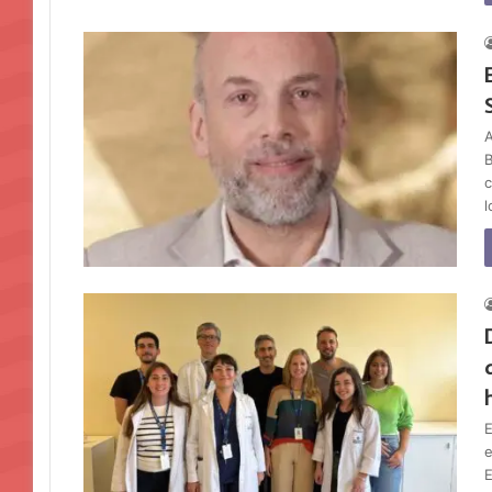
A
B
c
E
e
E