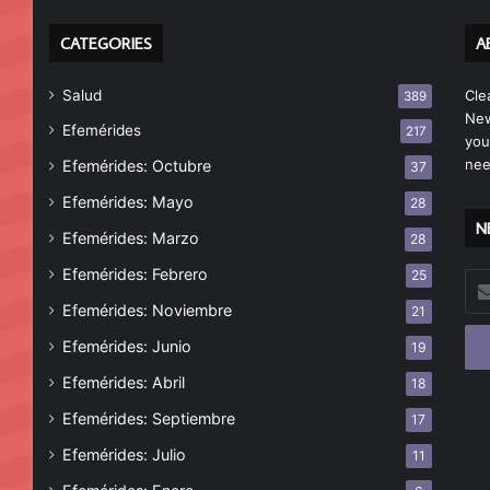
CATEGORIES
A
Salud
Cle
389
New
Efemérides
217
you
nee
Efemérides: Octubre
37
Efemérides: Mayo
28
N
Efemérides: Marzo
28
Efemérides: Febrero
25
Esc
tu
Efemérides: Noviembre
21
cor
Efemérides: Junio
19
ele
Efemérides: Abril
18
Efemérides: Septiembre
17
Efemérides: Julio
11