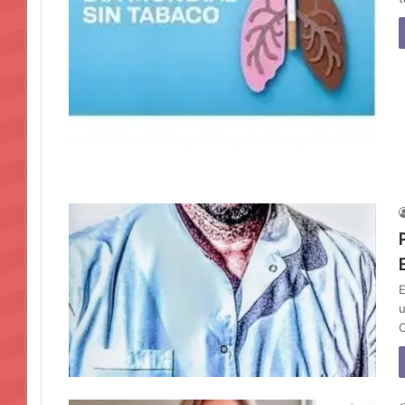
E
u
C