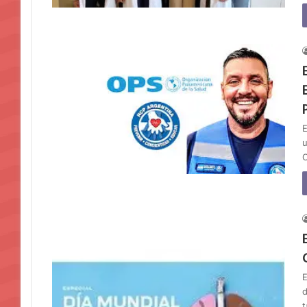
E
u
C
E
d
t