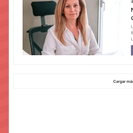
L
B
L
Cargar má