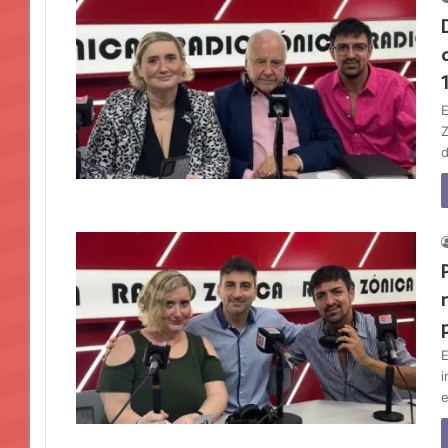
E
Z
d
E
i
e