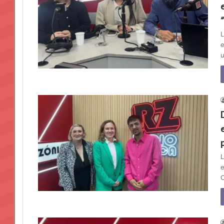
L
e
u
L
e
C