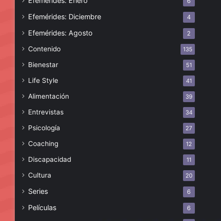
Efemérides: Enero
6
Efemérides: Diciembre
4
Efemérides: Agosto
2
Contenido
135
Bienestar
51
Life Style
41
Alimentación
39
Entrevistas
34
Psicología
27
Coaching
12
Discapacidad
11
Cultura
20
Series
6
Películas
6