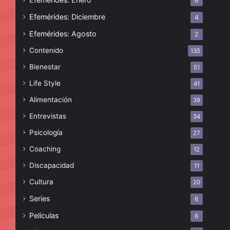
6
Efemérides: Diciembre
4
Efemérides: Agosto
2
Contenido
135
Bienestar
51
Life Style
41
Alimentación
39
Entrevistas
34
Psicología
27
Coaching
12
Discapacidad
11
Cultura
20
Series
6
Películas
6