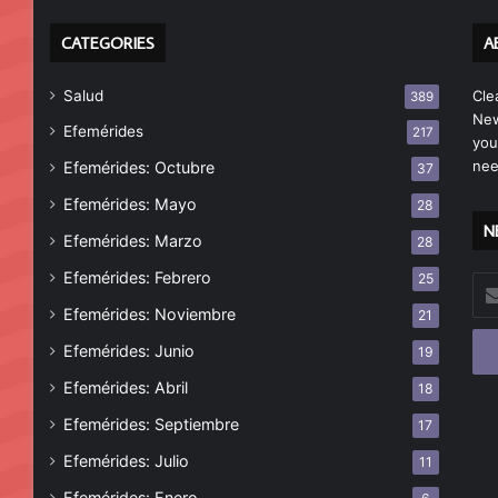
CATEGORIES
A
Salud
Cle
389
New
Efemérides
217
you
nee
Efemérides: Octubre
37
Efemérides: Mayo
28
N
Efemérides: Marzo
28
Efemérides: Febrero
25
Esc
tu
Efemérides: Noviembre
21
cor
Efemérides: Junio
19
ele
Efemérides: Abril
18
Efemérides: Septiembre
17
Efemérides: Julio
11
Efemérides: Enero