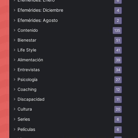
6
Efemérides: Diciembre
4
Efemérides: Agosto
2
Contenido
135
Bienestar
51
Life Style
41
Alimentación
39
Entrevistas
34
Psicología
27
Coaching
12
Discapacidad
11
Cultura
20
Series
6
Películas
6