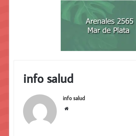
info salud
info salud
S
i
t
i