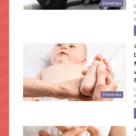
Efemérides
E
t
l
U
Efemérides
i
t