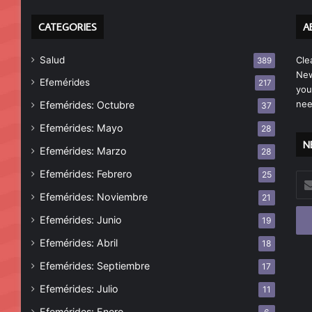
CATEGORIES
A
Salud
Cle
389
New
Efemérides
217
you
nee
Efemérides: Octubre
37
Efemérides: Mayo
28
N
Efemérides: Marzo
28
Efemérides: Febrero
25
Esc
tu
Efemérides: Noviembre
21
cor
Efemérides: Junio
19
ele
Efemérides: Abril
18
Efemérides: Septiembre
17
Efemérides: Julio
11
Efemérides: Enero