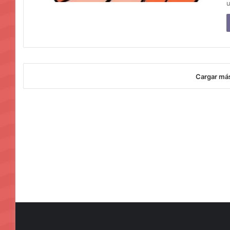
u
Cargar má