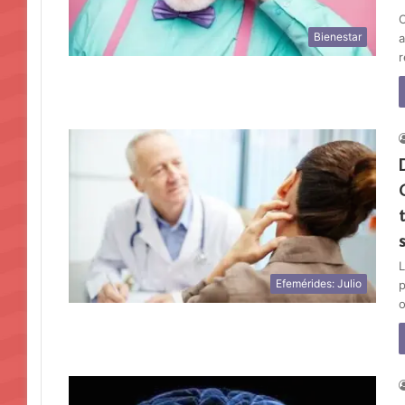
C
Bienestar
a
r
L
Efemérides: Julio
p
o