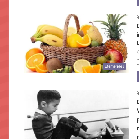
C
c
e
Efemérides