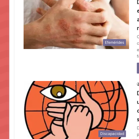
C
Efemérides
c
e
D
Discapacidad
p