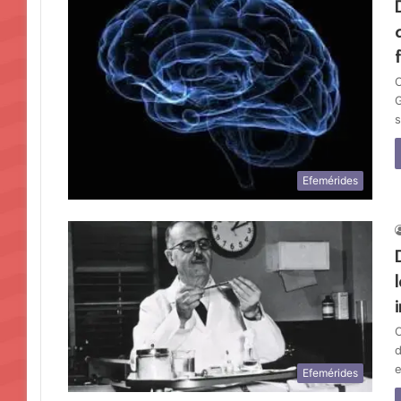
C
G
s
Efemérides
C
d
e
Efemérides