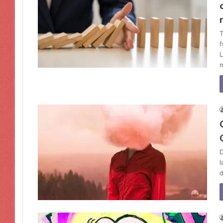
T
f
L
D
l
d