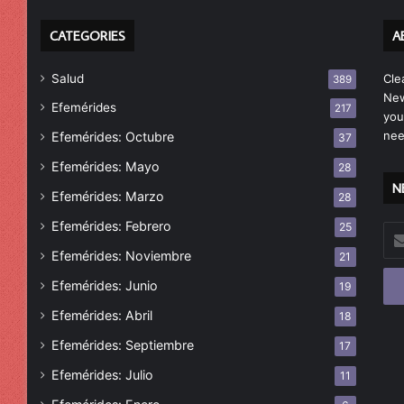
CATEGORIES
A
Salud
Cle
389
New
Efemérides
217
you
nee
Efemérides: Octubre
37
Efemérides: Mayo
28
N
Efemérides: Marzo
28
Efemérides: Febrero
25
Esc
tu
Efemérides: Noviembre
21
cor
Efemérides: Junio
19
ele
Efemérides: Abril
18
Efemérides: Septiembre
17
Efemérides: Julio
11