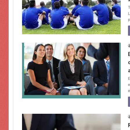
T
L
p
E
e
e