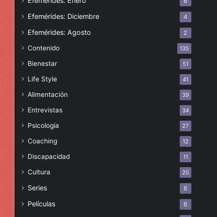
Efemérides: Enero
6
Efemérides: Diciembre
4
Efemérides: Agosto
2
Contenido
135
Bienestar
51
Life Style
41
Alimentación
39
Entrevistas
34
Psicología
27
Coaching
12
Discapacidad
11
Cultura
20
Series
6
Películas
6