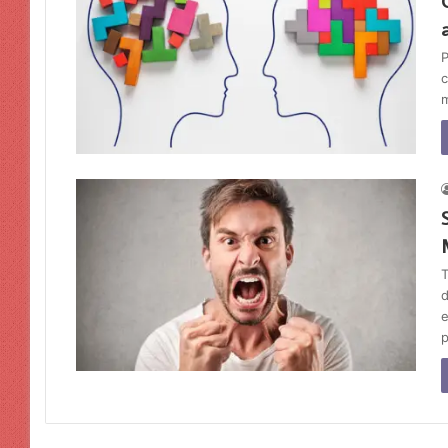
P
c
m
T
d
e
p