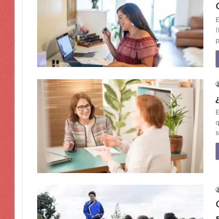
E
(
p
E
q
s
s