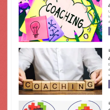
U
t
d
E
d