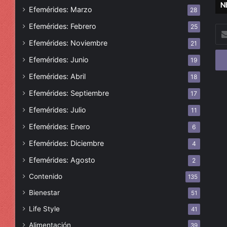
N
Efemérides: Marzo
28
Efemérides: Febrero
25
Esc
tu
Efemérides: Noviembre
21
cor
Efemérides: Junio
19
ele
Efemérides: Abril
18
Efemérides: Septiembre
17
Efemérides: Julio
11
Efemérides: Enero
6
Efemérides: Diciembre
4
Efemérides: Agosto
2
Contenido
135
Bienestar
51
Life Style
41
Alimentación
39