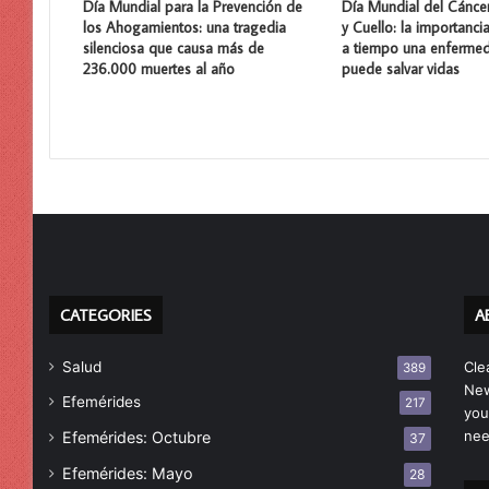
Día Mundial para la Prevención de
Día Mundial del Cánce
los Ahogamientos: una tragedia
y Cuello: la importanci
silenciosa que causa más de
a tiempo una enferme
236.000 muertes al año
puede salvar vidas
CATEGORIES
A
Salud
Cle
389
New
Efemérides
217
you
nee
Efemérides: Octubre
37
Efemérides: Mayo
28