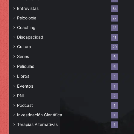
Entrevistas
34
Psicología
27
Coaching
12
Discapacidad
11
Cultura
20
Series
6
Películas
6
Libros
4
Eventos
1
PNL
2
Podcast
1
Investigación Científica
1
Terapias Alternativas
1