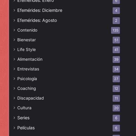
Efemérides: Enero
6
Efemérides: Diciembre
4
Efemérides: Agosto
2
Contenido
135
Bienestar
51
Life Style
41
Alimentación
39
Entrevistas
34
Psicología
27
Coaching
12
Discapacidad
11
Cultura
20
Series
6
Películas
6