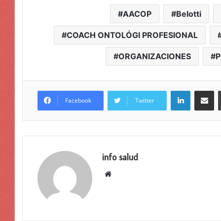
AACOP
Belotti
COACH ONTOLÓGI PROFESIONAL
ORGANIZACIONES
P
LinkedIn
Compar
Facebook
Twitter
info salud
Sitio
web