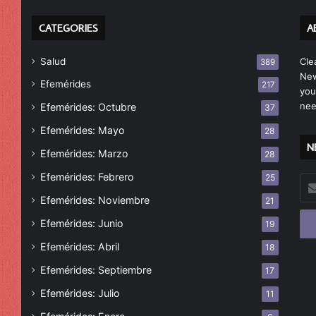
CATEGORIES
A
Salud
Cle
389
New
Efemérides
217
you
nee
Efemérides: Octubre
37
Efemérides: Mayo
28
N
Efemérides: Marzo
28
Efemérides: Febrero
25
Esc
tu
Efemérides: Noviembre
21
cor
Efemérides: Junio
19
ele
Efemérides: Abril
18
Efemérides: Septiembre
17
Efemérides: Julio
11