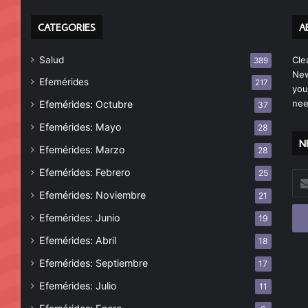
CATEGORIES
A
Salud
Cle
389
New
Efemérides
217
you
nee
Efemérides: Octubre
37
Efemérides: Mayo
28
N
Efemérides: Marzo
28
Efemérides: Febrero
25
Esc
tu
Efemérides: Noviembre
21
cor
Efemérides: Junio
19
ele
Efemérides: Abril
18
Efemérides: Septiembre
17
Efemérides: Julio
11