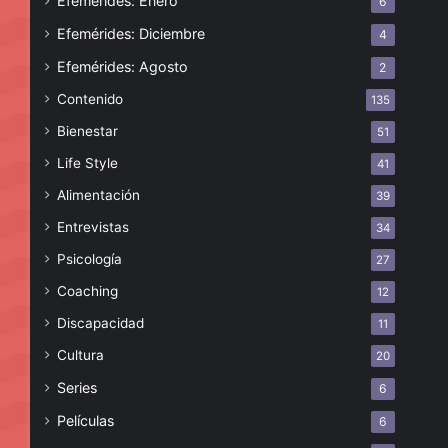
Efemérides: Enero
6
Efemérides: Diciembre
4
Efemérides: Agosto
2
Contenido
135
Bienestar
51
Life Style
41
Alimentación
39
Entrevistas
34
Psicología
27
Coaching
12
Discapacidad
11
Cultura
20
Series
6
Películas
6