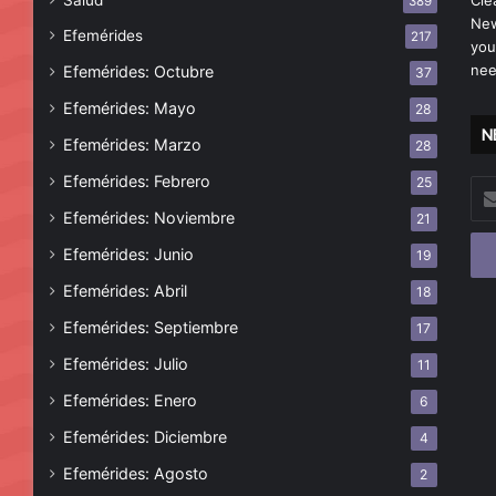
Salud
Cle
389
New
Efemérides
217
you
nee
Efemérides: Octubre
37
Efemérides: Mayo
28
N
Efemérides: Marzo
28
Efemérides: Febrero
25
Esc
tu
Efemérides: Noviembre
21
cor
Efemérides: Junio
19
ele
Efemérides: Abril
18
Efemérides: Septiembre
17
Efemérides: Julio
11
Efemérides: Enero
6
Efemérides: Diciembre
4
Efemérides: Agosto
2