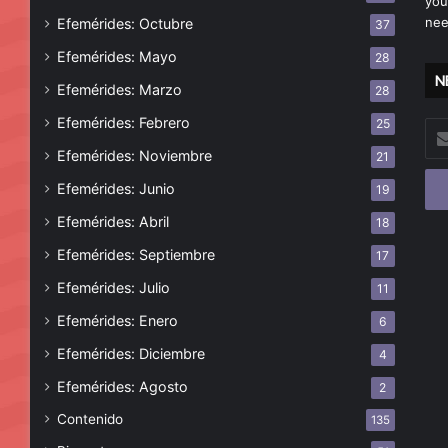
you
nee
Efemérides: Octubre
37
Efemérides: Mayo
28
N
Efemérides: Marzo
28
Efemérides: Febrero
25
Esc
tu
Efemérides: Noviembre
21
cor
Efemérides: Junio
19
ele
Efemérides: Abril
18
Efemérides: Septiembre
17
Efemérides: Julio
11
Efemérides: Enero
6
Efemérides: Diciembre
4
Efemérides: Agosto
2
Contenido
135