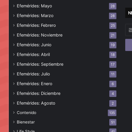
Efemérides: Mayo
28
N
Efemérides: Marzo
28
Efemérides: Febrero
25
Esc
tu
Efemérides: Noviembre
21
cor
Efemérides: Junio
19
ele
Efemérides: Abril
18
Efemérides: Septiembre
17
Efemérides: Julio
11
Efemérides: Enero
6
Efemérides: Diciembre
4
Efemérides: Agosto
2
Contenido
135
Bienestar
51
Life Style
41