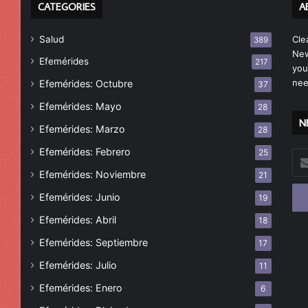
CATEGORIES
A
Salud
Cle
389
New
Efemérides
217
you
nee
Efemérides: Octubre
37
Efemérides: Mayo
28
N
Efemérides: Marzo
28
Efemérides: Febrero
25
Esc
tu
Efemérides: Noviembre
21
cor
Efemérides: Junio
19
ele
Efemérides: Abril
18
Efemérides: Septiembre
17
Efemérides: Julio
11
Efemérides: Enero
6