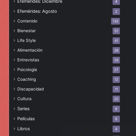
Efemérides: Diciembre
4
Efemérides: Agosto
2
Contenido
135
Bienestar
51
Life Style
41
Alimentación
39
Entrevistas
34
Psicología
27
Coaching
12
Discapacidad
11
Cultura
20
Series
6
Películas
6
Libros
4