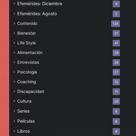
Efemérides: Diciembre
4
Efemérides: Agosto
2
Contenido
135
Bienestar
51
Life Style
41
Alimentación
39
Entrevistas
34
Psicología
27
Coaching
12
Discapacidad
11
Cultura
20
Series
6
Películas
6
Libros
4