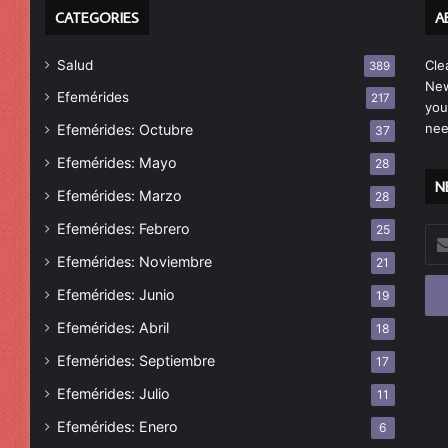
CATEGORIES
A
Salud
Cle
389
New
Efemérides
217
you
nee
Efemérides: Octubre
37
Efemérides: Mayo
28
N
Efemérides: Marzo
28
Efemérides: Febrero
25
Esc
tu
Efemérides: Noviembre
21
cor
Efemérides: Junio
19
ele
Efemérides: Abril
18
Efemérides: Septiembre
17
Efemérides: Julio
11
Efemérides: Enero
6