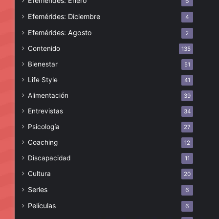
Efemérides: Enero
6
Efemérides: Diciembre
4
Efemérides: Agosto
2
Contenido
135
Bienestar
51
Life Style
41
Alimentación
39
Entrevistas
34
Psicología
27
Coaching
12
Discapacidad
11
Cultura
20
Series
6
Películas
6