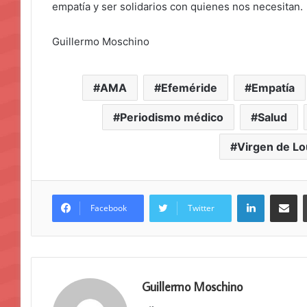
empatía y ser solidarios con quienes nos necesitan.
Guillermo Moschino
AMA
Efeméride
Empatía
Periodismo médico
Salud
Virgen de L
LinkedIn
Compar
Facebook
Twitter
Guillermo Moschino