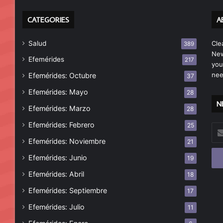
CATEGORIES
A
Salud
Cle
389
New
Efemérides
217
you
nee
Efemérides: Octubre
37
Efemérides: Mayo
28
N
Efemérides: Marzo
28
Efemérides: Febrero
25
Esc
tu
Efemérides: Noviembre
21
cor
Efemérides: Junio
19
ele
Efemérides: Abril
18
Efemérides: Septiembre
17
Efemérides: Julio
11