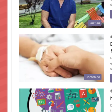
d
Cultura
P
e
c
Contenido
D
t