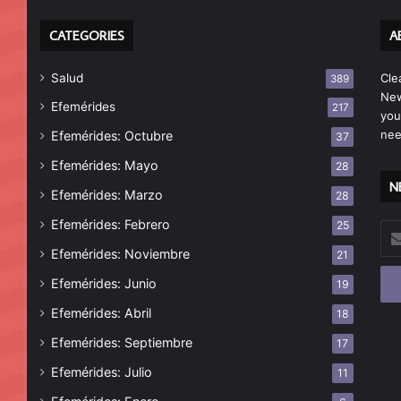
CATEGORIES
A
Salud
Cle
389
New
Efemérides
217
you
nee
Efemérides: Octubre
37
Efemérides: Mayo
28
N
Efemérides: Marzo
28
Efemérides: Febrero
25
Esc
tu
Efemérides: Noviembre
21
cor
Efemérides: Junio
19
ele
Efemérides: Abril
18
Efemérides: Septiembre
17
Efemérides: Julio
11