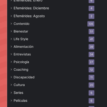
Efemérides: Enero
6
Efemérides: Diciembre
4
Efemérides: Agosto
2
Contenido
135
Bienestar
51
Life Style
41
Alimentación
39
Entrevistas
34
Psicología
27
Coaching
12
Discapacidad
11
Cultura
20
Series
6
Películas
6