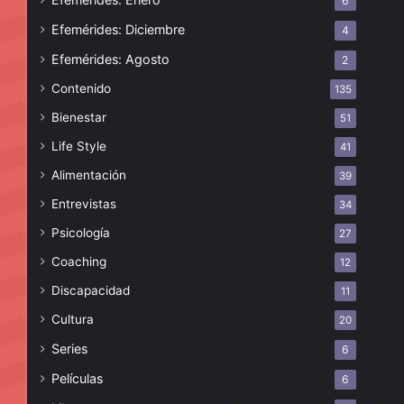
6
Efemérides: Diciembre
4
Efemérides: Agosto
2
Contenido
135
Bienestar
51
Life Style
41
Alimentación
39
Entrevistas
34
Psicología
27
Coaching
12
Discapacidad
11
Cultura
20
Series
6
Películas
6