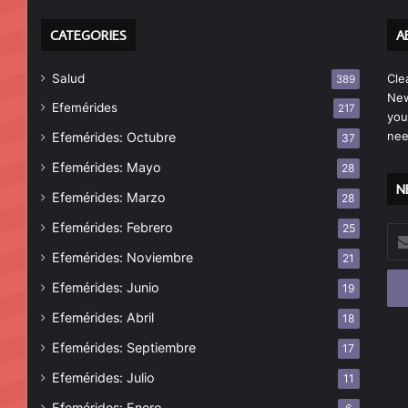
CATEGORIES
A
Salud
Cle
389
New
Efemérides
217
you
nee
Efemérides: Octubre
37
Efemérides: Mayo
28
N
Efemérides: Marzo
28
Efemérides: Febrero
25
Esc
tu
Efemérides: Noviembre
21
cor
Efemérides: Junio
19
ele
Efemérides: Abril
18
Efemérides: Septiembre
17
Efemérides: Julio
11
Efemérides: Enero