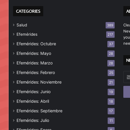
CATEGORIES
A
Salud
Cle
389
New
Efemérides
217
you
nee
Efemérides: Octubre
37
Efemérides: Mayo
28
N
Efemérides: Marzo
28
Efemérides: Febrero
25
Esc
tu
Efemérides: Noviembre
21
cor
Efemérides: Junio
19
ele
Efemérides: Abril
18
Efemérides: Septiembre
17
Efemérides: Julio
11
Efemérides: Enero