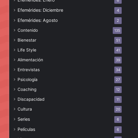
6
Efemérides: Diciembre
4
Efemérides: Agosto
2
Contenido
135
Bienestar
51
Life Style
41
Alimentación
39
Entrevistas
34
Psicología
27
Coaching
12
Discapacidad
11
Cultura
20
Series
6
Películas
6