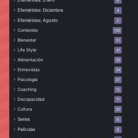
6
Efemérides: Diciembre
4
Efemérides: Agosto
2
Contenido
135
Bienestar
51
Life Style
41
Alimentación
39
Entrevistas
34
Psicología
27
Coaching
12
Discapacidad
11
Cultura
20
Series
6
Películas
6