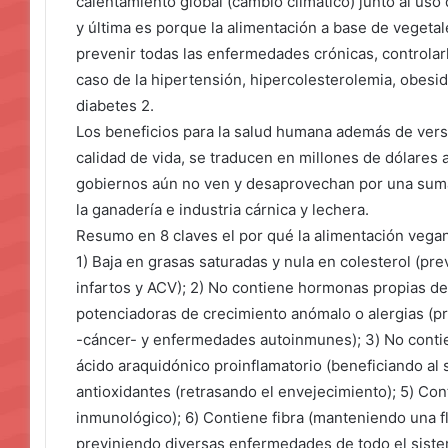
calentamiento global (cambio climático) junto al uso 
y última es porque la alimentación a base de vegetal
prevenir todas las enfermedades crónicas, controlarl
caso de la hipertensión, hipercolesterolemia, obes
diabetes 2.
Los beneficios para la salud humana además de vers
calidad de vida, se traducen en millones de dólares 
gobiernos aún no ven y desaprovechan por una suma 
la ganadería e industria cárnica y lechera.
Resumo en 8 claves el por qué la alimentación vegana
1) Baja en grasas saturadas y nula en colesterol (p
infartos y ACV); 2) No contiene hormonas propias del
potenciadoras de crecimiento anómalo o alergias (pr
-cáncer- y enfermedades autoinmunes); 3) No contien
ácido araquidónico proinflamatorio (beneficiando al
antioxidantes (retrasando el envejecimiento); 5) Co
inmunológico); 6) Contiene fibra (manteniendo una fl
previniendo diversas enfermedades de todo el sistem