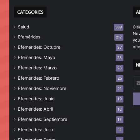
CATEGORIES
A
Salud
Cle
389
New
Efemérides
217
you
nee
Efemérides: Octubre
37
Efemérides: Mayo
28
N
Efemérides: Marzo
28
Efemérides: Febrero
25
Esc
tu
Efemérides: Noviembre
21
cor
Efemérides: Junio
19
ele
Efemérides: Abril
18
Efemérides: Septiembre
17
Efemérides: Julio
11
Efemérides: Enero