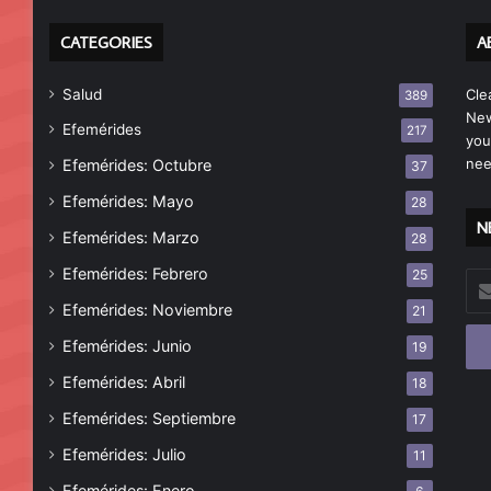
CATEGORIES
A
Salud
Cle
389
New
Efemérides
217
you
nee
Efemérides: Octubre
37
Efemérides: Mayo
28
N
Efemérides: Marzo
28
Efemérides: Febrero
25
Esc
tu
Efemérides: Noviembre
21
cor
Efemérides: Junio
19
ele
Efemérides: Abril
18
Efemérides: Septiembre
17
Efemérides: Julio
11
Efemérides: Enero