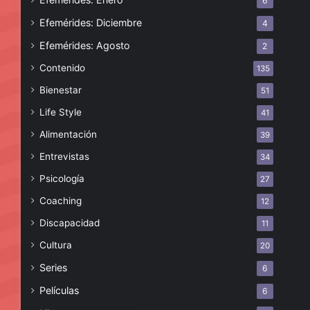
6
Efemérides: Diciembre
4
Efemérides: Agosto
2
Contenido
135
Bienestar
51
Life Style
41
Alimentación
39
Entrevistas
34
Psicología
27
Coaching
12
Discapacidad
11
Cultura
20
Series
6
Películas
6