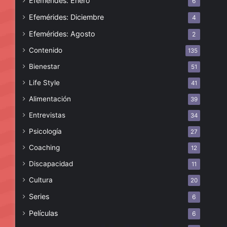
Efemérides: Enero
6
Efemérides: Diciembre
4
Efemérides: Agosto
2
Contenido
135
Bienestar
51
Life Style
41
Alimentación
39
Entrevistas
34
Psicología
27
Coaching
12
Discapacidad
11
Cultura
20
Series
6
Películas
6