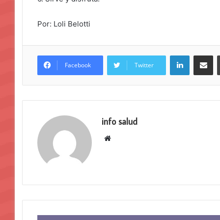
Por: Loli Belotti
LinkedIn
Compar
Facebook
Twitter
info salud
Sitio
web