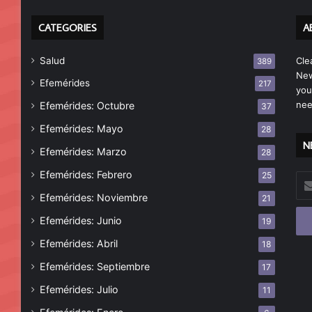
CATEGORIES
A
Salud
Cle
389
New
Efemérides
217
you
nee
Efemérides: Octubre
37
Efemérides: Mayo
28
N
Efemérides: Marzo
28
Efemérides: Febrero
25
Esc
tu
Efemérides: Noviembre
21
cor
Efemérides: Junio
19
ele
Efemérides: Abril
18
Efemérides: Septiembre
17
Efemérides: Julio
11