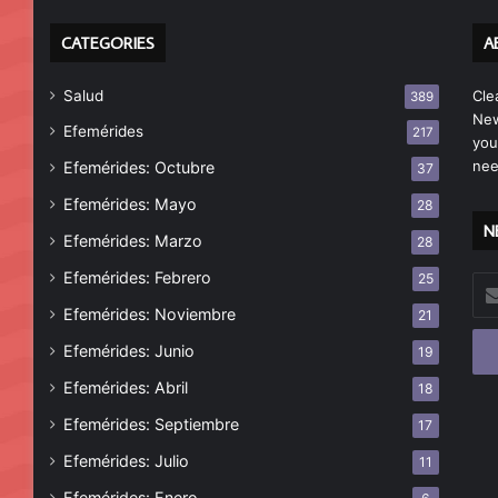
CATEGORIES
A
Salud
Cle
389
New
Efemérides
217
you
nee
Efemérides: Octubre
37
Efemérides: Mayo
28
N
Efemérides: Marzo
28
Efemérides: Febrero
25
Esc
tu
Efemérides: Noviembre
21
cor
Efemérides: Junio
19
ele
Efemérides: Abril
18
Efemérides: Septiembre
17
Efemérides: Julio
11
Efemérides: Enero