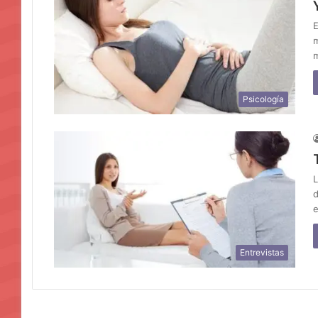
E
m
m
Psicología
L
d
e
Entrevistas