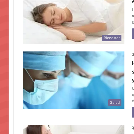
U
m
l
Bienestar
U
q
d
Salud