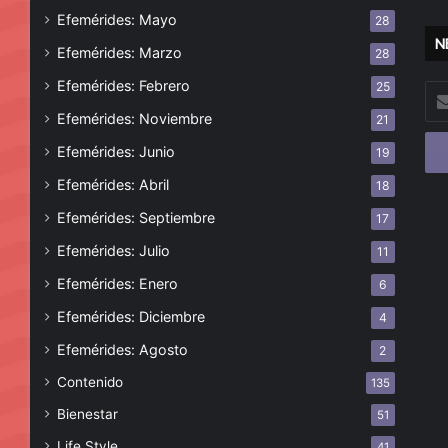
Efemérides: Mayo
28
N
Efemérides: Marzo
28
Efemérides: Febrero
25
Esc
tu
Efemérides: Noviembre
21
cor
Efemérides: Junio
19
ele
Efemérides: Abril
18
Efemérides: Septiembre
17
Efemérides: Julio
11
Efemérides: Enero
6
Efemérides: Diciembre
4
Efemérides: Agosto
2
Contenido
135
Bienestar
51
Life Style
41