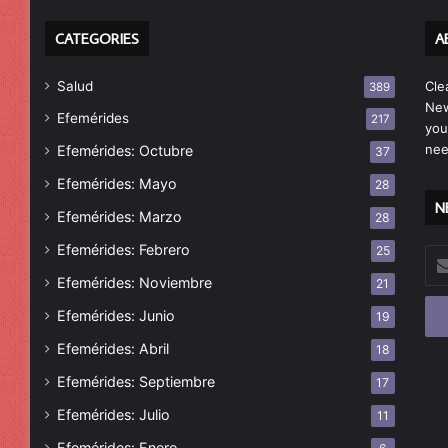
CATEGORIES
A
Salud
Cle
389
New
Efemérides
217
you
nee
Efemérides: Octubre
37
Efemérides: Mayo
28
N
Efemérides: Marzo
28
Efemérides: Febrero
25
Esc
tu
Efemérides: Noviembre
21
cor
Efemérides: Junio
19
ele
Efemérides: Abril
18
Efemérides: Septiembre
17
Efemérides: Julio
11
Efemérides: Enero