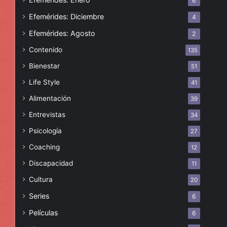
6
Efemérides: Diciembre
4
Efemérides: Agosto
2
Contenido
135
Bienestar
51
Life Style
41
Alimentación
39
Entrevistas
34
Psicología
27
Coaching
12
Discapacidad
11
Cultura
20
Series
6
Películas
6