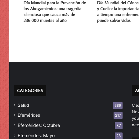
Día Mundial para la Prevención de
Día Mundial del Cánce
los Ahogamientos: una tragedia
y Cuello: la importanci
silenciosa que causa más de
a tiempo una enferme
236.000 muertes al año
puede salvar vidas
CATEGORIES
A
Salud
Cle
389
New
Efemérides
217
you
nee
Efemérides: Octubre
37
Efemérides: Mayo
28