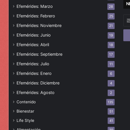
N
Efemérides: Marzo
28
Efemérides: Febrero
25
Esc
tu
Efemérides: Noviembre
21
cor
Efemérides: Junio
19
ele
Efemérides: Abril
18
Efemérides: Septiembre
17
Efemérides: Julio
11
Efemérides: Enero
6
Efemérides: Diciembre
4
Efemérides: Agosto
2
Contenido
135
Bienestar
51
Life Style
41
Alimentación