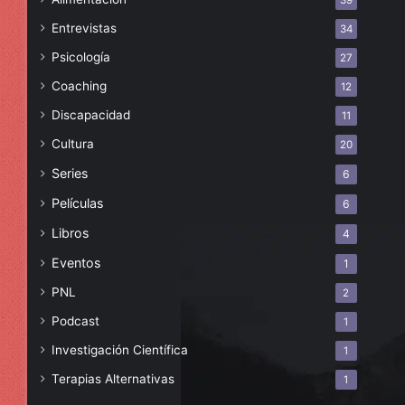
39
Entrevistas
34
Psicología
27
Coaching
12
Discapacidad
11
Cultura
20
Series
6
Películas
6
Libros
4
Eventos
1
PNL
2
Podcast
1
Investigación Científica
1
Terapias Alternativas
1