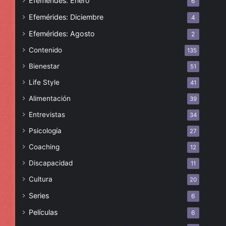
Efemérides: Enero
6
Efemérides: Diciembre
4
Efemérides: Agosto
2
Contenido
135
Bienestar
51
Life Style
41
Alimentación
39
Entrevistas
34
Psicología
27
Coaching
12
Discapacidad
11
Cultura
20
Series
6
Películas
6