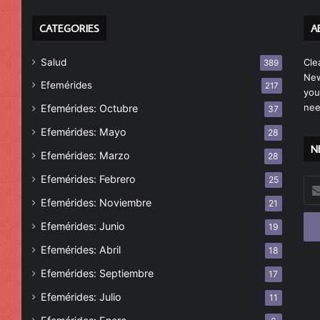
CATEGORIES
A
Salud
Cle
389
New
Efemérides
217
you
nee
Efemérides: Octubre
37
Efemérides: Mayo
28
N
Efemérides: Marzo
28
Efemérides: Febrero
25
Esc
tu
Efemérides: Noviembre
21
cor
Efemérides: Junio
19
ele
Efemérides: Abril
18
Efemérides: Septiembre
17
Efemérides: Julio
11