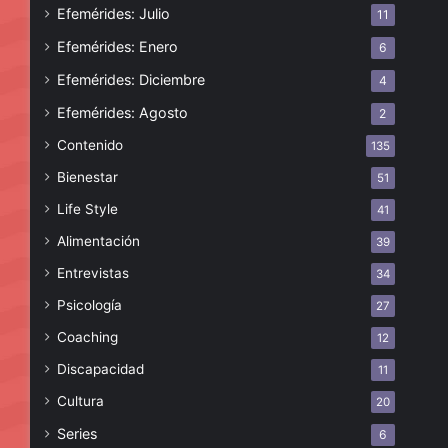
Efemérides: Julio
11
Efemérides: Enero
6
Efemérides: Diciembre
4
Efemérides: Agosto
2
Contenido
135
Bienestar
51
Life Style
41
Alimentación
39
Entrevistas
34
Psicología
27
Coaching
12
Discapacidad
11
Cultura
20
Series
6