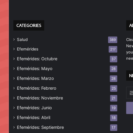
CATEGORIES
A
Salud
Cle
389
New
Efemérides
217
you
nee
Efemérides: Octubre
37
Efemérides: Mayo
28
N
Efemérides: Marzo
28
Efemérides: Febrero
25
Esc
tu
Efemérides: Noviembre
21
cor
Efemérides: Junio
19
ele
Efemérides: Abril
18
Efemérides: Septiembre
17