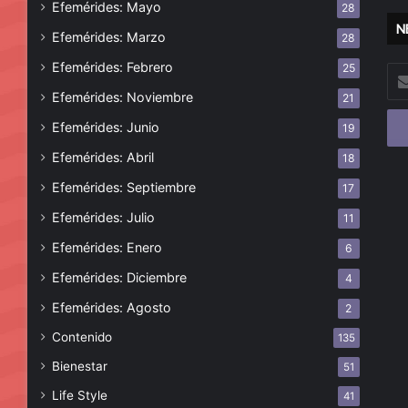
Efemérides: Mayo
28
N
Efemérides: Marzo
28
Efemérides: Febrero
25
Esc
tu
Efemérides: Noviembre
21
cor
Efemérides: Junio
19
ele
Efemérides: Abril
18
Efemérides: Septiembre
17
Efemérides: Julio
11
Efemérides: Enero
6
Efemérides: Diciembre
4
Efemérides: Agosto
2
Contenido
135
Bienestar
51
Life Style
41