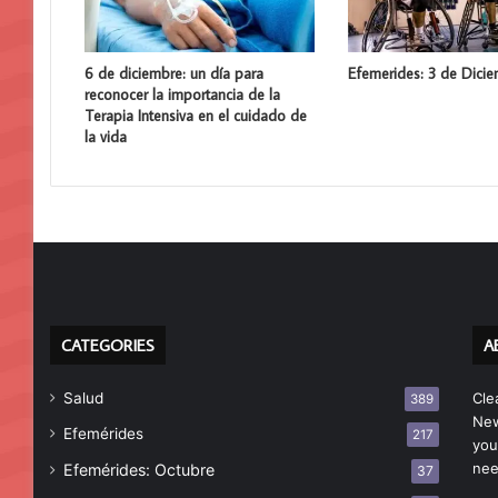
6 de diciembre: un día para
Efemerides: 3 de Dici
reconocer la importancia de la
Terapia Intensiva en el cuidado de
la vida
CATEGORIES
A
Salud
Cle
389
New
Efemérides
217
you
nee
Efemérides: Octubre
37