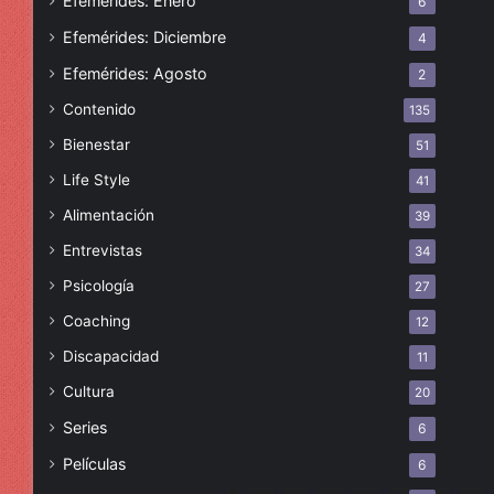
Efemérides: Enero
6
Efemérides: Diciembre
4
Efemérides: Agosto
2
Contenido
135
Bienestar
51
Life Style
41
Alimentación
39
Entrevistas
34
Psicología
27
Coaching
12
Discapacidad
11
Cultura
20
Series
6
Películas
6