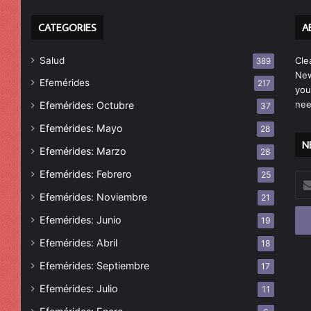
CATEGORIES
A
Salud
Cle
389
New
Efemérides
217
you
nee
Efemérides: Octubre
37
Efemérides: Mayo
28
N
Efemérides: Marzo
28
Efemérides: Febrero
25
Esc
tu
Efemérides: Noviembre
21
cor
Efemérides: Junio
19
ele
Efemérides: Abril
18
Efemérides: Septiembre
17
Efemérides: Julio
11