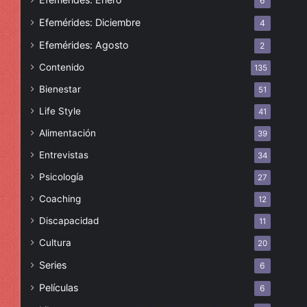
6
Efemérides: Diciembre
4
Efemérides: Agosto
2
Contenido
135
Bienestar
51
Life Style
41
Alimentación
39
Entrevistas
34
Psicología
27
Coaching
12
Discapacidad
11
Cultura
20
Series
6
Películas
6