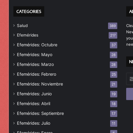
CATEGORIES
A
Salud
Cle
389
New
Efemérides
217
you
nee
Efemérides: Octubre
37
Efemérides: Mayo
28
N
Efemérides: Marzo
28
Efemérides: Febrero
25
Esc
tu
Efemérides: Noviembre
21
cor
Efemérides: Junio
19
ele
Efemérides: Abril
18
Efemérides: Septiembre
17
Efemérides: Julio
11
Efemérides: Enero