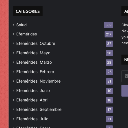
CATEGORIES
A
Salud
Cle
389
New
Efemérides
217
you
nee
Efemérides: Octubre
37
Efemérides: Mayo
28
N
Efemérides: Marzo
28
Efemérides: Febrero
25
Esc
tu
Efemérides: Noviembre
21
cor
Efemérides: Junio
19
ele
Efemérides: Abril
18
Efemérides: Septiembre
17
Efemérides: Julio
11