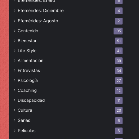
Efemérides: Enero
6
Efemérides: Diciembre
4
Efemérides: Agosto
2
Contenido
135
Bienestar
51
Life Style
41
Alimentación
39
Entrevistas
34
Psicología
27
Coaching
12
Discapacidad
11
Cultura
20
Series
6
Películas
6