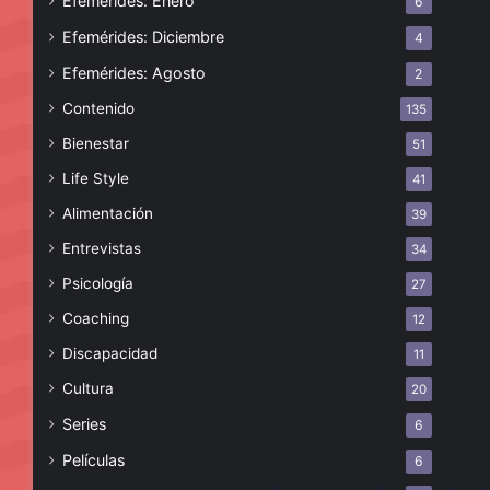
Efemérides: Enero
6
Efemérides: Diciembre
4
Efemérides: Agosto
2
Contenido
135
Bienestar
51
Life Style
41
Alimentación
39
Entrevistas
34
Psicología
27
Coaching
12
Discapacidad
11
Cultura
20
Series
6
Películas
6