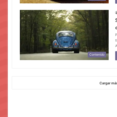
P
t
A
Contenido
Cargar má