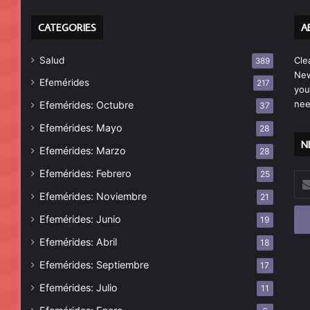
CATEGORIES
A
Salud
Cle
389
New
Efemérides
217
you
nee
Efemérides: Octubre
37
Efemérides: Mayo
28
N
Efemérides: Marzo
28
Efemérides: Febrero
25
Esc
tu
Efemérides: Noviembre
21
cor
Efemérides: Junio
19
ele
Efemérides: Abril
18
Efemérides: Septiembre
17
Efemérides: Julio
11