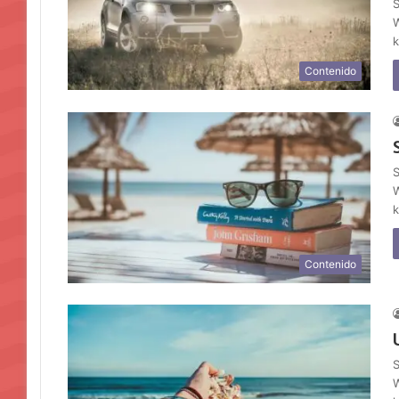
S
W
k
Contenido
S
W
k
Contenido
S
W