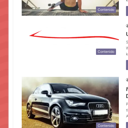
k
Contenido
S
W
Contenido
k
P
t
A
Contenido