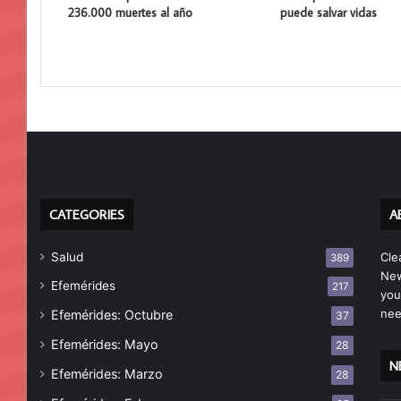
236.000 muertes al año
puede salvar vidas
CATEGORIES
A
Salud
Cle
389
New
Efemérides
217
you
nee
Efemérides: Octubre
37
Efemérides: Mayo
28
N
Efemérides: Marzo
28