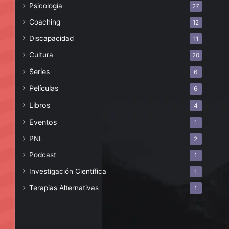
Psicología
27
Coaching
12
Discapacidad
11
Cultura
20
Series
6
Películas
6
Libros
4
Eventos
1
PNL
2
Podcast
1
Investigación Científica
1
Terapias Alternativas
1