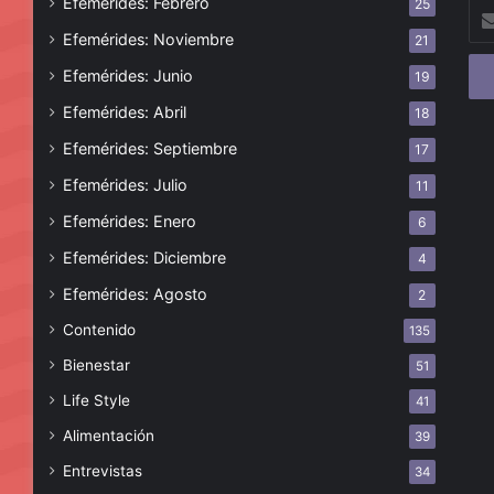
Efemérides: Febrero
25
Esc
tu
Efemérides: Noviembre
21
cor
Efemérides: Junio
19
ele
Efemérides: Abril
18
Efemérides: Septiembre
17
Efemérides: Julio
11
Efemérides: Enero
6
Efemérides: Diciembre
4
Efemérides: Agosto
2
Contenido
135
Bienestar
51
Life Style
41
Alimentación
39
Entrevistas
34