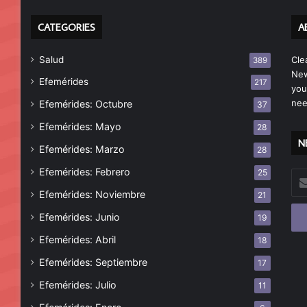
CATEGORIES
A
Salud
Cle
389
New
Efemérides
217
you
nee
Efemérides: Octubre
37
Efemérides: Mayo
28
N
Efemérides: Marzo
28
Efemérides: Febrero
25
Esc
tu
Efemérides: Noviembre
21
cor
Efemérides: Junio
19
ele
Efemérides: Abril
18
Efemérides: Septiembre
17
Efemérides: Julio
11