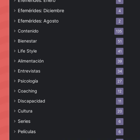
Efemérides: Enero
6
Efemérides: Diciembre
4
Efemérides: Agosto
2
Contenido
135
Bienestar
51
Life Style
41
Alimentación
39
Entrevistas
34
Psicología
27
Coaching
12
Discapacidad
11
Cultura
20
Series
6
Películas
6