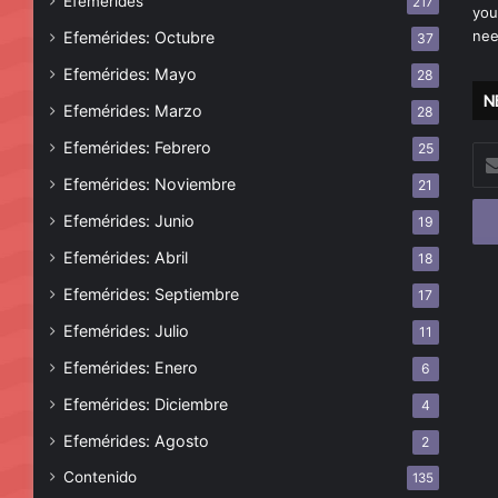
Efemérides
217
you
nee
Efemérides: Octubre
37
Efemérides: Mayo
28
N
Efemérides: Marzo
28
Efemérides: Febrero
25
Esc
tu
Efemérides: Noviembre
21
cor
Efemérides: Junio
19
ele
Efemérides: Abril
18
Efemérides: Septiembre
17
Efemérides: Julio
11
Efemérides: Enero
6
Efemérides: Diciembre
4
Efemérides: Agosto
2
Contenido
135