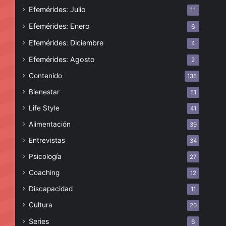
Efemérides: Julio
11
Efemérides: Enero
6
Efemérides: Diciembre
4
Efemérides: Agosto
2
Contenido
135
Bienestar
51
Life Style
41
Alimentación
39
Entrevistas
34
Psicología
27
Coaching
12
Discapacidad
11
Cultura
20
Series
6