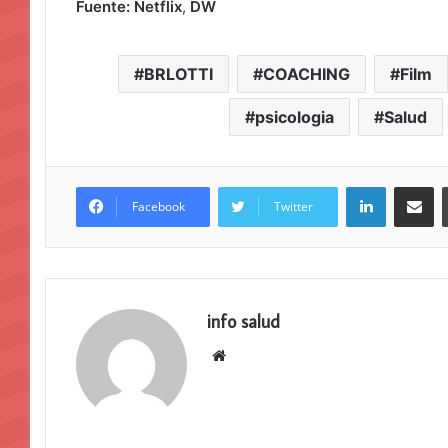
Fuente: Netflix
,
DW
BRLOTTI
COACHING
Film
psicologia
Salud
LinkedIn
Compar
Facebook
Twitter
info salud
Sitio
web