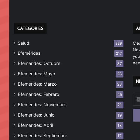
CATEGORIES
A
Salud
Cle
389
New
Efemérides
217
you
nee
Efemérides: Octubre
37
Efemérides: Mayo
28
N
Efemérides: Marzo
28
Efemérides: Febrero
25
Esc
tu
Efemérides: Noviembre
21
cor
Efemérides: Junio
19
ele
Efemérides: Abril
18
Efemérides: Septiembre
17