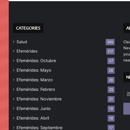
CATEGORIES
A
Salud
Cle
389
New
Efemérides
217
you
nee
Efemérides: Octubre
37
Efemérides: Mayo
28
N
Efemérides: Marzo
28
Efemérides: Febrero
25
Esc
tu
Efemérides: Noviembre
21
cor
Efemérides: Junio
19
ele
Efemérides: Abril
18
Efemérides: Septiembre
17