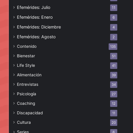
Efemérides: Julio
11
Efemérides: Enero
6
Efemérides: Diciembre
4
Efemérides: Agosto
2
Contenido
135
Bienestar
51
Life Style
41
Alimentación
39
Entrevistas
34
Psicología
27
Coaching
12
Discapacidad
11
Cultura
20
Series
6