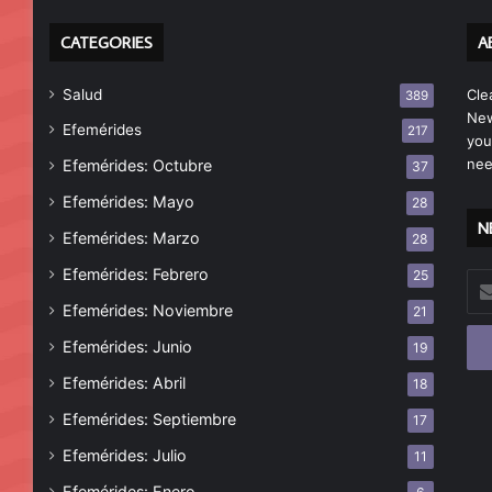
CATEGORIES
A
Salud
Cle
389
New
Efemérides
217
you
nee
Efemérides: Octubre
37
Efemérides: Mayo
28
N
Efemérides: Marzo
28
Efemérides: Febrero
25
Esc
tu
Efemérides: Noviembre
21
cor
Efemérides: Junio
19
ele
Efemérides: Abril
18
Efemérides: Septiembre
17
Efemérides: Julio
11
Efemérides: Enero