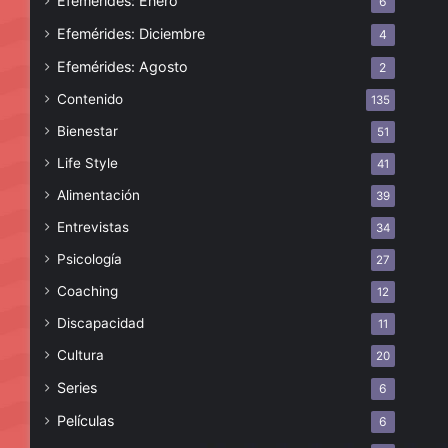
Efemérides: Enero
6
Efemérides: Diciembre
4
Efemérides: Agosto
2
Contenido
135
Bienestar
51
Life Style
41
Alimentación
39
Entrevistas
34
Psicología
27
Coaching
12
Discapacidad
11
Cultura
20
Series
6
Películas
6