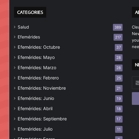
CATEGORIES
A
Salud
Cle
389
New
Efemérides
217
you
nee
Efemérides: Octubre
37
Efemérides: Mayo
28
N
Efemérides: Marzo
28
Efemérides: Febrero
25
Esc
tu
Efemérides: Noviembre
21
cor
Efemérides: Junio
19
ele
Efemérides: Abril
18
Efemérides: Septiembre
17
Efemérides: Julio
11