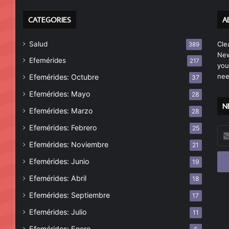
CATEGORIES
A
Salud
Cle
389
New
Efemérides
217
you
nee
Efemérides: Octubre
37
Efemérides: Mayo
28
N
Efemérides: Marzo
28
Efemérides: Febrero
25
Esc
tu
Efemérides: Noviembre
21
cor
Efemérides: Junio
19
ele
Efemérides: Abril
18
Efemérides: Septiembre
17
Efemérides: Julio
11
Efemérides: Enero