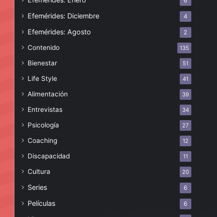
6
Efemérides: Diciembre
4
Efemérides: Agosto
2
Contenido
135
Bienestar
51
Life Style
41
Alimentación
39
Entrevistas
34
Psicología
27
Coaching
12
Discapacidad
11
Cultura
20
Series
6
Películas
6