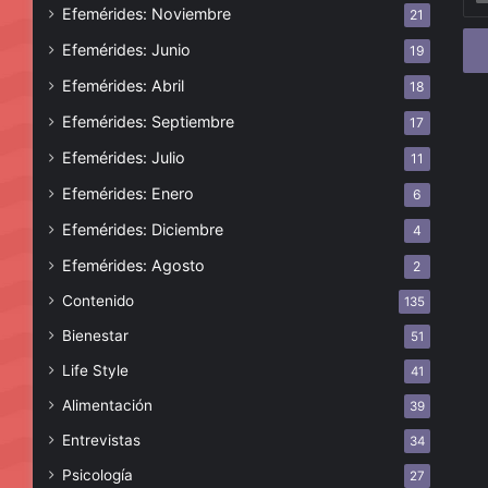
tu
Efemérides: Noviembre
21
cor
Efemérides: Junio
19
ele
Efemérides: Abril
18
Efemérides: Septiembre
17
Efemérides: Julio
11
Efemérides: Enero
6
Efemérides: Diciembre
4
Efemérides: Agosto
2
Contenido
135
Bienestar
51
Life Style
41
Alimentación
39
Entrevistas
34
Psicología
27