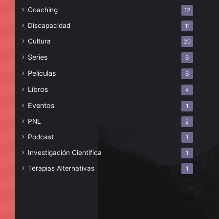
Coaching
12
Discapacidad
11
Cultura
20
Series
6
Películas
6
Libros
4
Eventos
1
PNL
2
Podcast
1
Investigación Científica
1
Terapias Alternativas
1