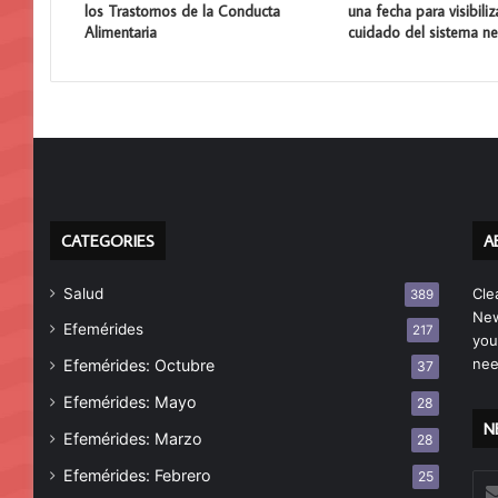
los Trastornos de la Conducta
una fecha para visibiliz
Alimentaria
cuidado del sistema ne
CATEGORIES
A
Salud
Cle
389
New
Efemérides
217
you
nee
Efemérides: Octubre
37
Efemérides: Mayo
28
N
Efemérides: Marzo
28
Efemérides: Febrero
25
Esc