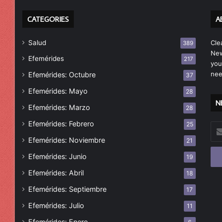
CATEGORIES
A
Salud
Cle
389
New
Efemérides
217
you
nee
Efemérides: Octubre
37
Efemérides: Mayo
28
N
Efemérides: Marzo
28
Efemérides: Febrero
25
Esc
tu
Efemérides: Noviembre
21
cor
Efemérides: Junio
19
ele
Efemérides: Abril
18
Efemérides: Septiembre
17
Efemérides: Julio
11
Efemérides: Enero