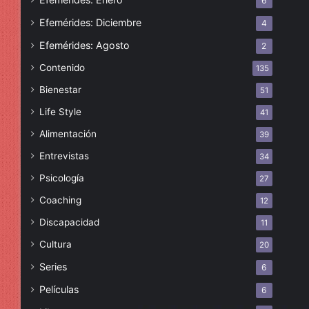
6
Efemérides: Diciembre
4
Efemérides: Agosto
2
Contenido
135
Bienestar
51
Life Style
41
Alimentación
39
Entrevistas
34
Psicología
27
Coaching
12
Discapacidad
11
Cultura
20
Series
6
Películas
6