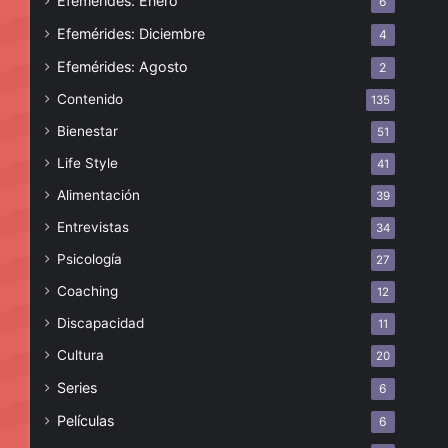
Efemérides: Enero
6
Efemérides: Diciembre
4
Efemérides: Agosto
2
Contenido
135
Bienestar
51
Life Style
41
Alimentación
39
Entrevistas
34
Psicología
27
Coaching
12
Discapacidad
11
Cultura
20
Series
6
Películas
6