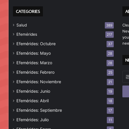
CATEGORIES
A
Salud
Cle
389
New
Efemérides
217
you
nee
Efemérides: Octubre
37
Efemérides: Mayo
28
N
Efemérides: Marzo
28
Efemérides: Febrero
25
Esc
tu
Efemérides: Noviembre
21
cor
Efemérides: Junio
19
ele
Efemérides: Abril
18
Efemérides: Septiembre
17
Efemérides: Julio
11