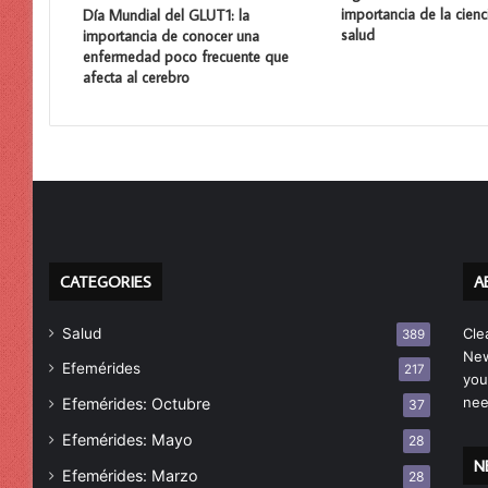
importancia de la cienc
Día Mundial del GLUT1: la
salud
importancia de conocer una
enfermedad poco frecuente que
afecta al cerebro
CATEGORIES
A
Salud
Cle
389
New
Efemérides
217
you
nee
Efemérides: Octubre
37
Efemérides: Mayo
28
N
Efemérides: Marzo
28