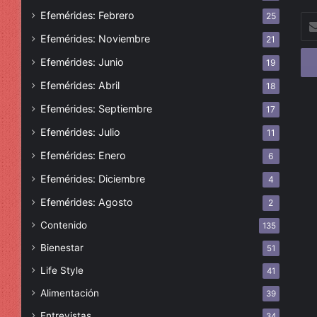
Efemérides: Febrero
25
Esc
tu
Efemérides: Noviembre
21
cor
Efemérides: Junio
19
ele
Efemérides: Abril
18
Efemérides: Septiembre
17
Efemérides: Julio
11
Efemérides: Enero
6
Efemérides: Diciembre
4
Efemérides: Agosto
2
Contenido
135
Bienestar
51
Life Style
41
Alimentación
39
Entrevistas
34