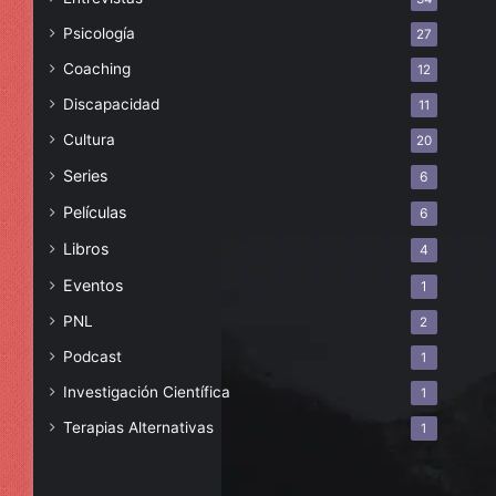
Psicología
27
Coaching
12
Discapacidad
11
Cultura
20
Series
6
Películas
6
Libros
4
Eventos
1
PNL
2
Podcast
1
Investigación Científica
1
Terapias Alternativas
1