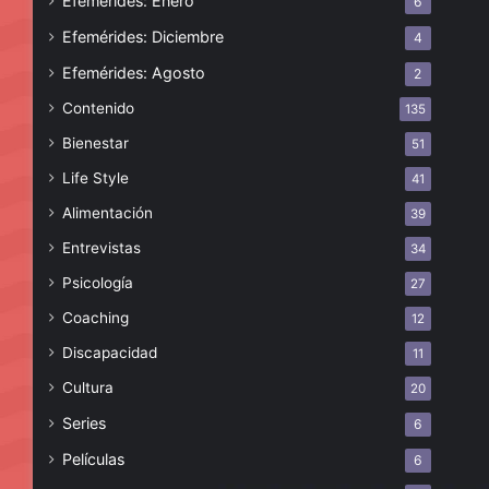
Efemérides: Enero
6
Efemérides: Diciembre
4
Efemérides: Agosto
2
Contenido
135
Bienestar
51
Life Style
41
Alimentación
39
Entrevistas
34
Psicología
27
Coaching
12
Discapacidad
11
Cultura
20
Series
6
Películas
6