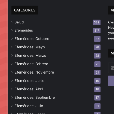
CATEGORIES
A
Salud
Cle
389
New
Efemérides
217
you
nee
Efemérides: Octubre
37
Efemérides: Mayo
28
N
Efemérides: Marzo
28
Efemérides: Febrero
25
Esc
tu
Efemérides: Noviembre
21
cor
Efemérides: Junio
19
ele
Efemérides: Abril
18
Efemérides: Septiembre
17
Efemérides: Julio
11