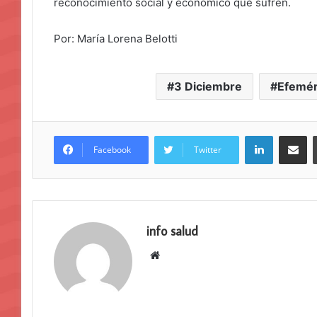
reconocimiento social y económico que sufren.
Por: María Lorena Belotti
3 Diciembre
Efemér
LinkedIn
Compar
Facebook
Twitter
info salud
Sitio
web