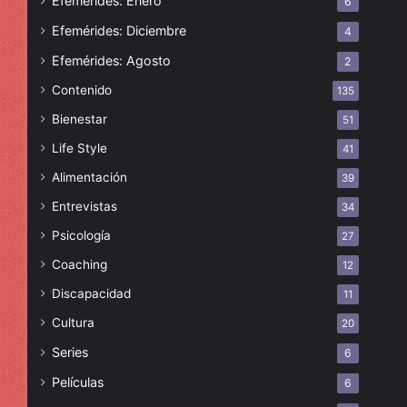
Efemérides: Enero
6
Efemérides: Diciembre
4
Efemérides: Agosto
2
Contenido
135
Bienestar
51
Life Style
41
Alimentación
39
Entrevistas
34
Psicología
27
Coaching
12
Discapacidad
11
Cultura
20
Series
6
Películas
6