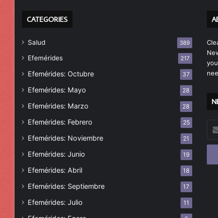
CATEGORIES
A
Salud
Cle
389
New
Efemérides
217
you
nee
Efemérides: Octubre
37
Efemérides: Mayo
28
N
Efemérides: Marzo
28
Efemérides: Febrero
25
Esc
tu
Efemérides: Noviembre
21
cor
Efemérides: Junio
19
ele
Efemérides: Abril
18
Efemérides: Septiembre
17
Efemérides: Julio
11