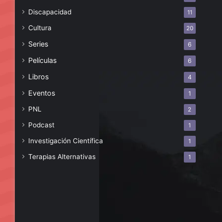
Discapacidad
11
Cultura
20
Series
6
Películas
6
Libros
4
Eventos
1
PNL
2
Podcast
1
Investigación Científica
1
Terapias Alternativas
1