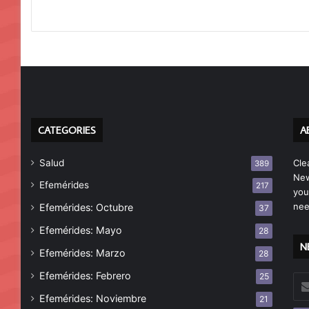
CATEGORIES
A
Salud
Cle
389
New
Efemérides
217
you
nee
Efemérides: Octubre
37
Efemérides: Mayo
28
N
Efemérides: Marzo
28
Efemérides: Febrero
25
Esc
tu
Efemérides: Noviembre
21
cor