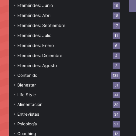
Efemérides: Junio
19
ele
Efemérides: Abril
18
Efemérides: Septiembre
17
Efemérides: Julio
11
Efemérides: Enero
6
Efemérides: Diciembre
4
Efemérides: Agosto
2
Contenido
135
Bienestar
51
Life Style
41
Alimentación
39
Entrevistas
34
Psicología
27
Coaching
12